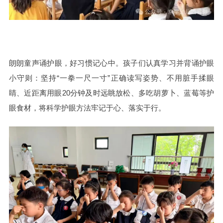
朗朗童声诵护眼，好习惯记心中。孩子们认真学习并背诵护眼
小守则：坚持“一拳一尺一寸”正确读写姿势、不用脏手揉眼
睛、近距离用眼20分钟及时远眺放松、多吃胡萝卜、蓝莓等护
眼食材，将科学护眼方法牢记于心、落实于行。