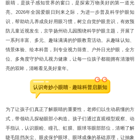
眼睛，是孩子感知世界的窗口，是探索万物美好的第一道光
亮。2026年全国爱眼日到来之际，为进一步普及科学护眼知
识，帮助幼儿养成良好用眼习惯，树立自觉护眼意识，有效预
防儿童近视发生，京学扬州幼儿园围绕科学护眼主题，开展了
一系列丰富、多元、趣味满满的护眼教育活动。从趣味认知、
情景体验、绘本科普，到专业视力筛查、户外日光护眼，全方
位、多角度守护幼儿视力健康，让每一位孩子都能拥有清澈明
亮的双眸，清晰看见美好童年。
认识奇妙小眼睛 · 趣味科普启新知
为了让孩子们真正了解眼睛的重要性，老师们以生动易懂的方
式，带领幼儿探秘眼部小构造。孩子们通过直观模型观察、动
手指认，认识眼睑、瞳孔、虹膜、眼球等眼部部位，清晰了解
睫毛阻挡灰尘、眼皮保护眼球、眼球成像的基础原理，让抽象