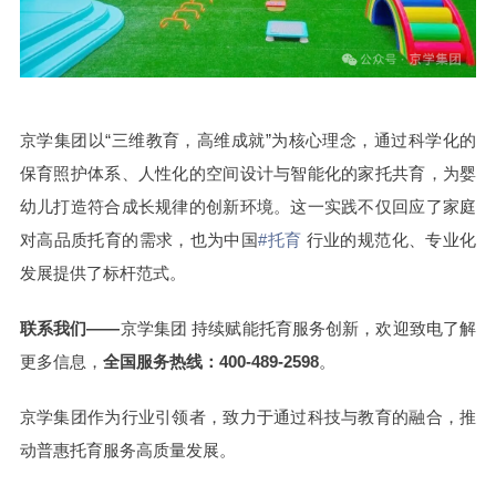
京学集团以“三维教育，高维成就”为核心理念，通过科学化的
保育照护体系、人性化的空间设计与智能化的家托共育，为婴
幼儿打造符合成长规律的创新环境。这一实践不仅回应了家庭
对高品质托育的需求，也为中国
#托育
行业的规范化、专业化
发展提供了标杆范式。
联系我们——
京学集团 持续赋能托育服务创新，欢迎致电了解
更多信息，
全国服务热线：400-489-2598
。
京学集团作为行业引领者，致力于通过科技与教育的融合，推
动普惠托育服务高质量发展。