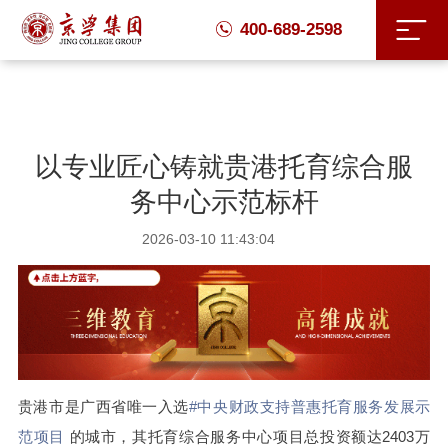
400-689-2598
以专业匠心铸就贵港托育综合服
务中心示范标杆
2026-03-10 11:43:04
贵港市是广西省唯一入选
#中央财政支持普惠托育服务发展示
范项目
的城市，其托育综合服务中心项目总投资额达2403万