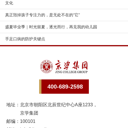
文化
真正毁掉孩子专注力的，是无处不在的“它”
盛夏毕业季｜时光留夏，逐光而行，再见我的幼儿园
手足口病的防护关键点
400-689-2598
地址：
北京市朝阳区北辰世纪中心A座1233，
京学集团
邮编：100101