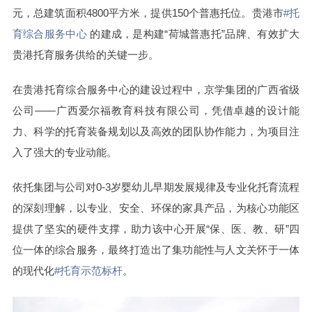
元，总建筑面积4800平方米，提供150个普惠托位。贵港市
#托
育综合服务中心
的建成，是构建“荷城普惠托”品牌、有效扩大
贵港托育服务供给的关键一步。
在贵港托育综合服务中心的建设过程中，京学集团的广西省级
公司——广西爱尔福教育科技有限公司，凭借卓越的设计能
力、科学的托育装备规划以及高效的团队协作能力，为项目注
入了强大的专业动能。
依托集团与公司对0-3岁婴幼儿早期发展规律及专业化托育流程
的深刻理解，以专业、安全、环保的家具产品，为核心功能区
提供了坚实的硬件支撑，助力该中心开展“保、医、教、研”四
位一体的综合服务，最终打造出了集功能性与人文关怀于一体
的现代化
#托育示范标杆
。