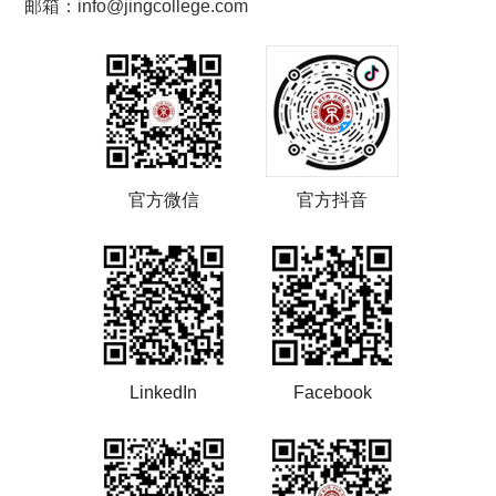
邮箱：info@jingcollege.com
官方微信
官方抖音
LinkedIn
Facebook