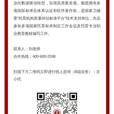
业向数据驱动转型，实现高质量发展。集团拥有多
项国际标准化体系认证和软件著作权，是国家卫健
委“托育机构质量评估标准平台”技术支持单位，先后
参加多项国家托育标准制定工作会议及托育专业职
业教育教材编写工作。
联系人：刘老师
合作热线：400-689-2598
扫描下方二维码立即进行线上咨询（B端业务）：京
小托