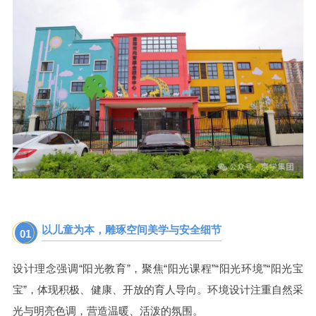
以儿童为本，雕琢空间美学与安全细节
01
设计理念强调“阳光教育”，聚焦“阳光课程”“阳光环境”“阳光宝
宝”，体现积极、健康、开放的育人导向。环境设计注重自然采
光与明亮色调，营造温暖、活泼的氛围。