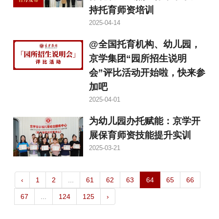
持托育师资培训
2025-04-14
@全国托育机构、幼儿园，
京学集团“园所招生说明
会”评比活动开始啦，快来参
加吧
2025-04-01
为幼儿园办托赋能：京学开
展保育师资技能提升实训
2025-03-21
‹
1
2
...
61
62
63
64
65
66
67
...
124
125
›