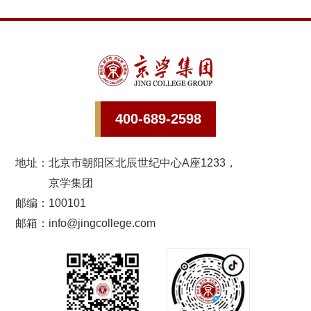
400-689-2598
地址：
北京市朝阳区北辰世纪中心A座1233，
京学集团
邮编：100101
邮箱：info@jingcollege.com