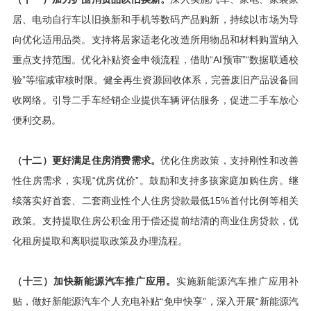
居、电动自行车以旧换新和手机等数码产品购新，持续以市场为导
向优化适用品类。支持将居家适老化改造所用物品和材料购置纳入
重点支持范围。优化补贴资金申领流程，借助“AI预审”“数据联通校
验”等缩减审核时限。健全再生资源回收体系，完善废旧产品设备回
收网络。引导二手车经销企业提供车辆评估服务，促进二手车放心
便利交易。
（十二）更好满足住房消费需求。
优化住房政策，支持刚性和改善
性住房需求，实现“优房优价”。鼓励和支持多孩家庭加购住房。继
续落实好首套、二套商业性个人住房贷款最低15%首付比例等相关
政策。支持提取住房公积金用于偿还提前结清的商业住房贷款，优
化租房提取和离职提取政策及办理流程。
（十三）加快新能源汽车推广应用。
实施新能源汽车推广应用补
贴，做好新能源汽车个人充电补贴“免申快享”，深入开展“新能源汽