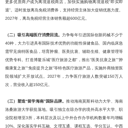
更多优质商户成为离境退税商店，加快实施购物离境退税“即买即
退”。适时发放离岛免税消费券，支持经营主体加大促销优惠力度。
2027年，离岛免税经营主体销售额超600亿元。
（二）吸引高端医疗消费回流。
力争每年引进国际创新药械不少于
40种，大力引进具有国际技术优势的功能性保健食品、国内临床急
需罕见病特医食品，培育肿瘤、医美抗衰、辅助生殖、健康管理等
优势专科。打造博鳌乐城“医疗旅游之都”，推出“医美抗衰之旅”“肿
瘤康复之旅”“免疫提升之旅”等特色医疗旅游产品，实施外商独资医
院领域扩大开放试点。2027年，力争医疗旅游人数突破150万人
次，营业收入超150亿元。
（三）塑造“留学海南”国际品牌。
推动海南莫斯科动力大学、海南
洛桑旅游大学获批落地。吸引独立在琼办学的境外高水平大学、职
业院校增至3所，本科层次及以上中外合作办学机构数量年均增幅
10%。深化落实学科互融、文理互通、课程互选、学分互认、中西