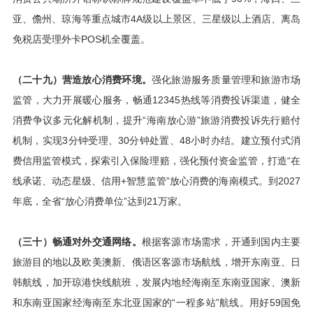
亚、儋州、琼海等重点城市4A级以上景区、三星级以上酒店、离岛
免税店受理外卡POS机全覆盖。
（二十九）营造放心消费环境。
强化旅游服务质量管理和旅游市场
监管，大力开展暖心服务，畅通12345热线等消费投诉渠道，健全
消费争议多元化解机制，提升“海南放心游”旅游消费投诉先行赔付
机制，实现3分钟受理、30分钟处置、48小时办结。建立预付式消
费信用监管模式，探索引入保险理赔，强化预付资金监管，打造“在
线承诺、动态星级、信用+智慧监管”放心消费的海南模式。到2027
年底，全省“放心消费单位”达到21万家。
（三十）畅通对外交通网络。
根据客源市场需求，开通到国内主要
旅游目的地以及欧美澳新、俄语区客源市场航线，增开东南亚、日
韩航线，加开琼港快线航班，发展内地经海南至东南亚国家、澳新
和东南亚国家经海南至东北亚国家的“一程多站”航线。用好59国免